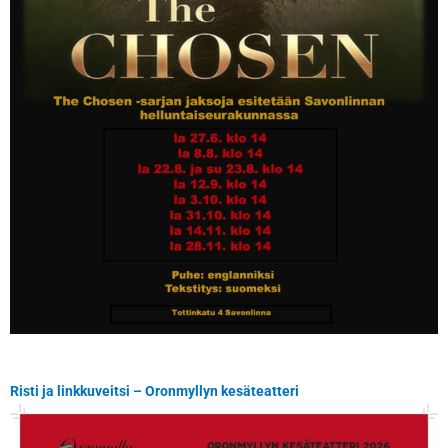
Risti ja linkkuveitsi – Oronmyllyn kesäteatteri