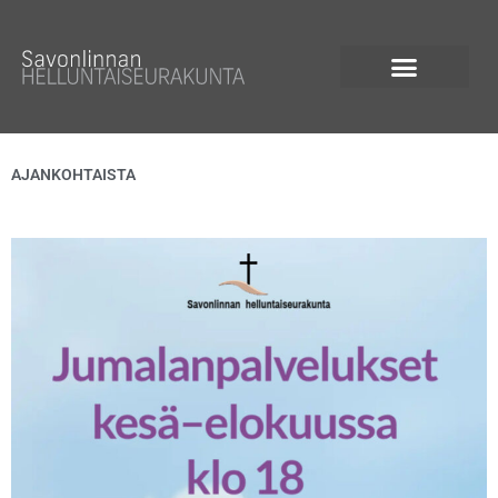
Siirry
sisältöön
AJANKOHTAISTA